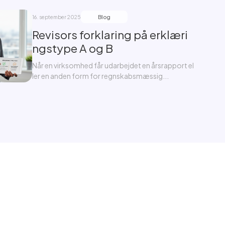
Blog
16. september 2025
Revisors forklaring på erklæri
ngstype A og B
Når en virksomhed får udarbejdet en årsrapport el
ler en anden form for regnskabsmæssig...