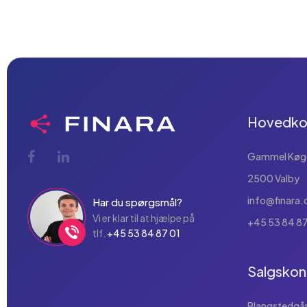
Hovedko
Gammel Køge 
2500 Valby
info@finara.
Har du spørgsmål?
Vi er klar til at hjælpe på
+45 53 84 87
tlf.
+45 53 84 87 01
Salgskon
Blangstedgård