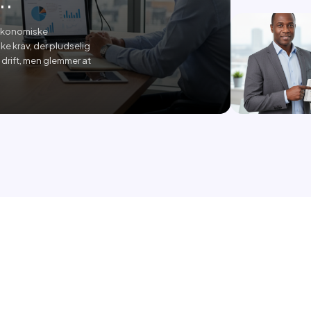
e økonomiske
ke krav, der pludselig
drift, men glemmer at