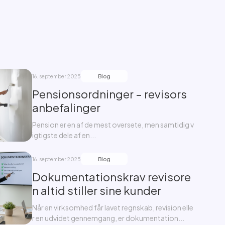
Blog
16. september 2025
Pensionsordninger – revisors
anbefalinger
Pension er en af de mest oversete, men samtidig v
igtigste dele af en...
Blog
16. september 2025
Dokumentationskrav revisore
n altid stiller sine kunder
Når en virksomhed får lavet regnskab, revision elle
r en udvidet gennemgang, er dokumentation...