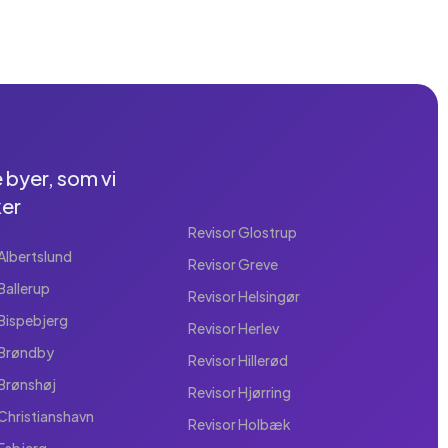
 byer, som vi
er
Revisor Glostrup
Albertslund
Revisor Greve
Ballerup
Revisor Helsingør
 Bispebjerg
Revisor Herlev
 Brøndby
Revisor Hillerød
 Brønshøj
Revisor Hjørring
 Christianshavn
Revisor Holbæk