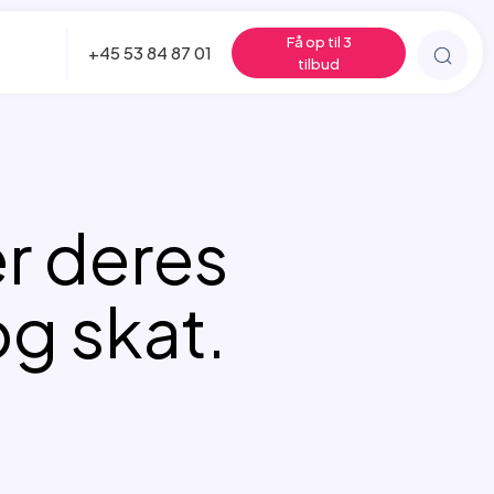
Få op til 3
+45 53 84 87 01
tilbud
r deres
g skat.