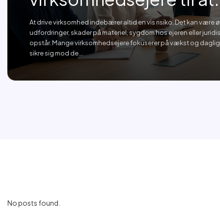
At drive virksomhed indebærer altid en vis risiko. Det kan vær
udfordringer, skader på materiel, sygdom hos ejeren eller juridis
opstår. Mange virksomhedsejere fokuserer på vækst og daglig 
sikre sig mod de...
No posts found.